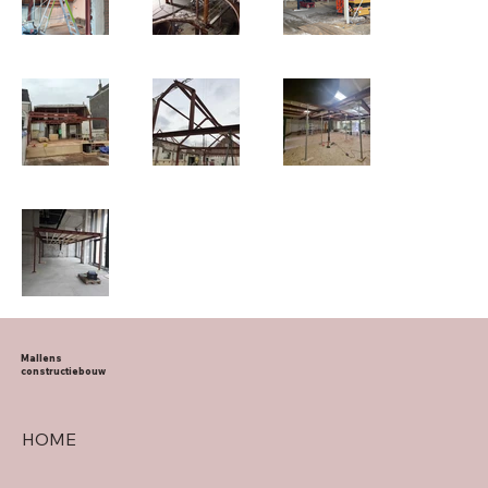
Mallens
constructiebouw
HOME